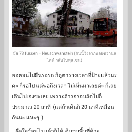
บัส 78 fussen – Neuschwanstein (คันนี้วิ่งจากนอยชวานส
ไตน์ กลับไปฟุสเซน)
พอตอนไปยืนรอรถ ก็ดูตารางเวลาที่ป้ายแล้วนะ
คะ ก็รอไป แต่พอถึงเวลา ไม่เห็นมาเลยค่ะ ก็เลย
เดินไปเองซะเลย เพราะถ้ารอรอบถัดไปก็
ประมาณ 20 นาที (แต่ถ้าเดินก็ 20 นาทีเหมือน
กันนะ แหะๆ..)
…คือใจร้อนไง แล้วก็ได้เดินชมพื้นที่ด้วย