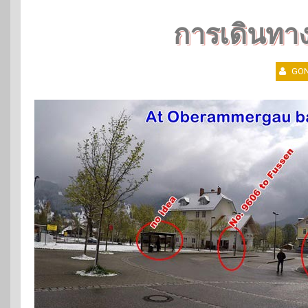
การเดินทา
GON