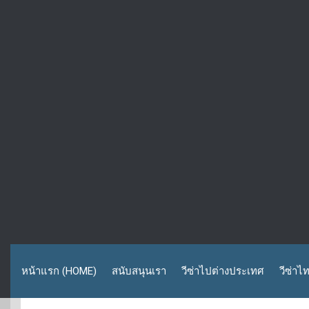
หน้าแรก (HOME)
สนับสนุนเรา
วีซ่าไปต่างประเทศ
วีซ่าไ