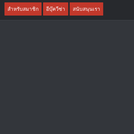
Skip
สำหรับสมาชิก
อีบุ๊ควีซ่า
สนับสนุนเรา
to
content