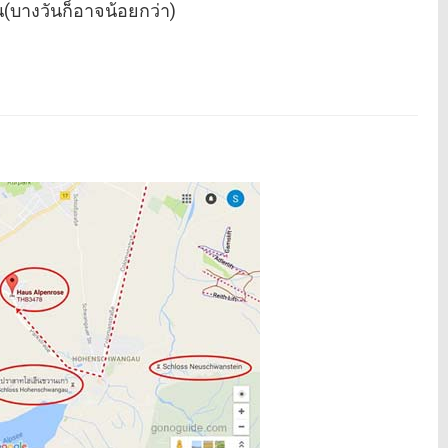
น(บางวันก็อาจน้อยกว่า)