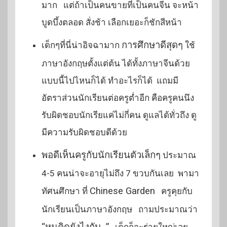
มาก แต่ถ้าเป็นคนขายที่เป็นคนจีน จะหน้า
บูดบึ้งตลอด สั่งช้า เลือกเยอะก็ชักสีหน้า
การศึกษาดีสุดๆ
เด็กๆที่นี่น่าอิจฉามาก
ใช้
ภาษาอังกฤษตั้งแต่ต้น ได้ทั้งภาษาจีนด้วย
แบบนี้ไปไหนก็ได้ ทำอะไรก็ได้ แถมมี
อัตราส่วนนักเรียนต่อครูต่ำอีก คือครูคนนึง
รับผิดชอบนักเรียแค่ไม่กี่คน ดูแลได้ทั่วถึง ดู
มีความรับผิดชอบดีด้วย
พอดีเห็นครูกับนักเรียนตัวเล็กๆ
ประมาณ
4-5 คนน่าจะอายุไม่ถึง 7 ขวบกันเลย พามา
Chinese Garden
ทัศนศึกษา ที่
ครูคุยกับ
นักเรียนเป็นภาษาอังกฤษ ถามประมาณว่า