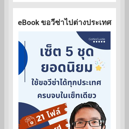
eBook ขอวีซ่าไปต่างประเทศ