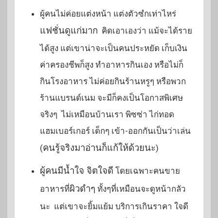
ผู้คนไม่ค่อยแต่งหน้า แต่งตัวซํกเท่าไหร่
แฟชั่นดูแก่มาก
คิดเอาเองว่า แม้จะได้ราย
ได้สูง แต่เขาน่าจะเป็นคนประหยัด เก็บเงิน
ค่าครองชีพก็สูง ทำอาหารกินเอง หรือไม่ก็
กินโรงอาหาร ไม่ค่อยกินร้านหรูๆ หรือพวก
ร้านแบรนด์เนม จะมีก็คงเป็นโอกาสพิเศษ
จริงๆ ไม่เหมือนบ้านเรา พิซซ่า ไก่ทอด
แฮมเบอร์เกอร์ เด็กๆ เข้า-ออกกันเป็นว่าเล่น
คนรู้จริงมาอ่านก็แก้ให้ด้วยนะ
(
)
ผู้คนมีน้ำใจ จิตใจดี
โดยเฉพาะคนขาย
ผิวดำๆ
อาหารที่
ทั้งๆที่เหมือนจะดูหน้ากลัว
นะ แต่เขาจะยิ้มแย้ม บริการเกินราคา ใจดี