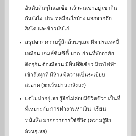
อันดับต้นๆในเอเซีย แล้วคนเขาอยู่ เขากิน
กันยังไง ประเทศมีอะไรบ้าง นอกจากตึก
สิงโต และข้าวมันไก่
สรุปจากความรู้สึกล้วนๆเลย
คือ ประเทศนี้
เกมส์ซิมซิตี้
เหมือน
มาก ย่านที่พักอาศัย
ติดๆกัน ต้องมีสวน มีพื้นที่สีเขียว มีรถไฟฟ้า
เข้าถึงทุกที่ มีห้าง มีความเป็นระเบียบ
สะอาด (ยกเว้นย่านเกลังนะ)
แต่ไม่น่าอยู่เลย รู้สึกไม่ค่อยมีชีวิตชีวา เป็นที่
การทำงานหาเงิน เรียน
ที่เหมาะกับ
หนังสือ
มากกว่าการใช้ชีวิต (ความรู้สึก
ล้วนๆเลย)