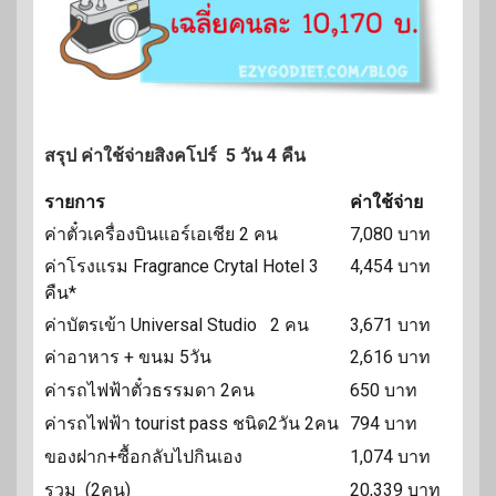
สรุป ค่าใช้จ่ายสิงคโปร์
5 วัน 4 คืน
รายการ
ค่าใช้จ่าย
ค่าตั๋วเครื่องบินแอร์เอเชีย 2 คน
7,080 บาท
ค่าโรงแรม Fragrance Crytal Hotel 3
4,454 บาท
คืน*
ค่าบัตรเข้า Universal Studio 2 คน
3,671 บาท
ค่าอาหาร + ขนม 5วัน
2,616 บาท
ค่ารถไฟฟ้าตั๋วธรรมดา 2คน
650 บาท
ค่ารถไฟฟ้า tourist pass ชนิด2วัน 2คน
794 บาท
ของฝาก+ซื้อกลับไปกินเอง
1,074 บาท
รวม (2คน)
20,339 บาท