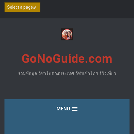
Skip
to
content
GoNoGuide.com
รวมข้อมูล วีซ่าไปต่างประเทศ วีซ่าเข้าไทย รีวิวเที่ยว
MENU