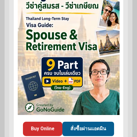
Buy Online
สั่งซื้อผ่านแอดมิน