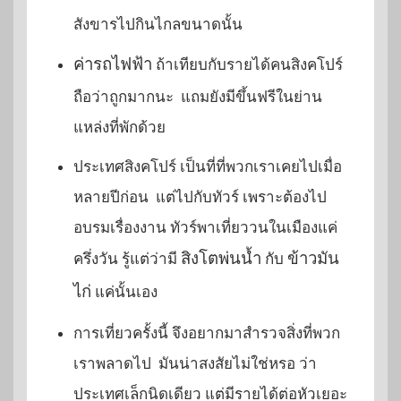
สังขารไปกินไกลขนาดนั้น
ค่ารถไฟฟ้า
ถ้าเทียบกับรายได้คนสิงคโปร์
ถือว่าถูกมากนะ แถมยังมีขึ้นฟรีในย่าน
แหล่งที่พักด้วย
ประเทศสิงคโปร์ เป็นที่ที่พวกเราเคยไปเมื่อ
หลายปีก่อน แต่ไปกับทัวร์ เพราะต้องไป
อบรมเรื่องงาน ทัวร์พาเที่ยววนในเมืองแค่
สิงโตพ่นน้ำ
ข้าวมัน
ครึ่งวัน รู้แต่ว่ามี
กับ
ไก่
แค่นั้นเอง
การเที่ยวครั้งนี้ จึงอยากมาสำรวจสิ่งที่พวก
เราพลาดไป มันน่าสงสัยไม่ใช่หรอ ว่า
ประเทศเล็กนิดเดียว แต่มีรายได้ต่อหัวเยอะ