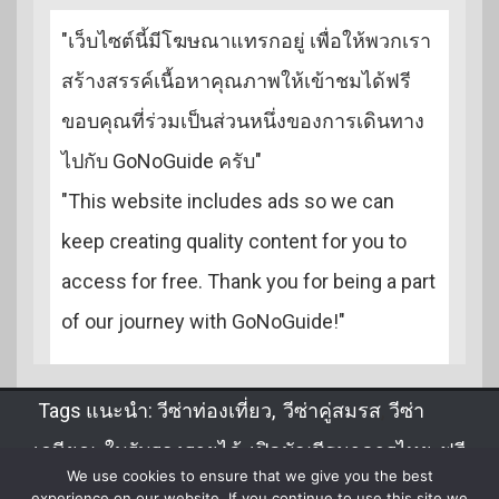
"เว็บไซต์นี้มีโฆษณาแทรกอยู่ เพื่อให้พวกเรา
สร้างสรรค์เนื้อหาคุณภาพให้เข้าชมได้ฟรี
ขอบคุณที่ร่วมเป็นส่วนหนึ่งของการเดินทาง
ไปกับ GoNoGuide ครับ"
"This website includes ads so we can
keep creating quality content for you to
access for free. Thank you for being a part
of our journey with GoNoGuide!"
Tags แนะนำ:
วีซ่าท่องเที่ยว
,
วีซ่าคู่สมรส
,
วีซ่า
เกษียณ
,
ใบรับรองรายได้
,
เปิดบัญชีธนาคารไทย
,
ฟรี
We use cookies to ensure that we give you the best
วีซ่า
,
DTV
,
จดทะเบียนสมรส
,
ขอวีซ่าไทยในลาว
experience on our website. If you continue to use this site we