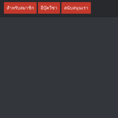
Skip
สำหรับสมาชิก
อีบุ๊ควีซ่า
สนับสนุนเรา
to
content