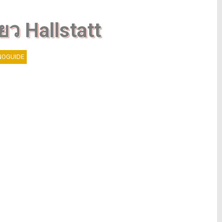
P
่ยว Hallstatt
o
s
t
OGUIDE
V
i
e
w
s
:
4
3
2