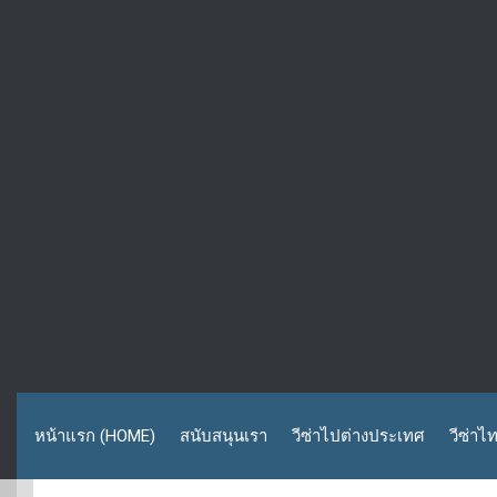
หน้าแรก (HOME)
สนับสนุนเรา
วีซ่าไปต่างประเทศ
วีซ่าไ