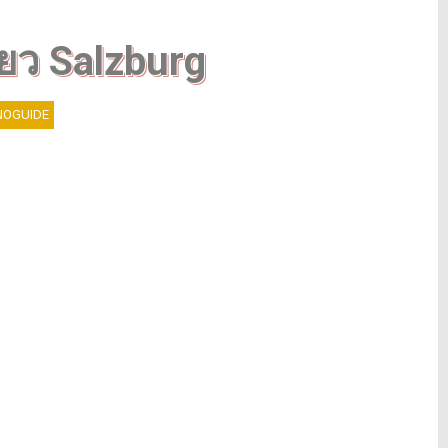
P
ี่ยว Salzburg
o
s
t
OGUIDE
V
i
e
w
s
:
4
6
1