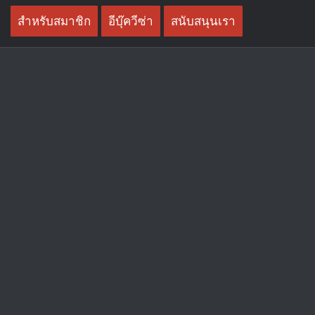
Skip
สำหรับสมาชิก
อีบุ๊ควีซ่า
สนับสนุนเรา
to
content