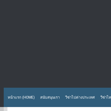
หน้าแรก (HOME)
สนับสนุนเรา
วีซ่าไปต่างประเทศ
วีซ่าไ