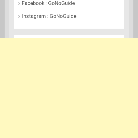
Facebook : GoNoGuide
Instagram : GoNoGuide