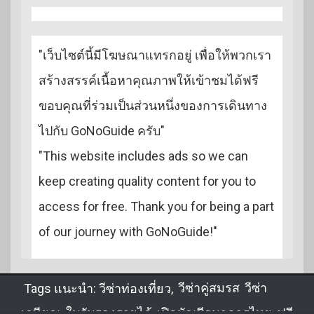
"เว็บไซต์นี้มีโฆษณาแทรกอยู่ เพื่อให้พวกเรา
สร้างสรรค์เนื้อหาคุณภาพให้เข้าชมได้ฟรี
ขอบคุณที่ร่วมเป็นส่วนหนึ่งของการเดินทาง
ไปกับ GoNoGuide ครับ"
"This website includes ads so we can
keep creating quality content for you to
access for free. Thank you for being a part
of our journey with GoNoGuide!"
Tags แนะนำ:
วีซ่าท่องเที่ยว
,
วีซ่าคู่สมรส
,
วีซ่า
เกษียณ
,
ใบรับรองรายได้
,
เปิดบัญชีธนาคารไทย
,
ฟรี