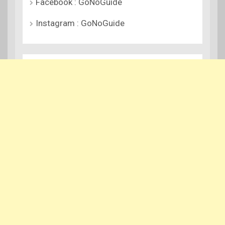
Facebook : GoNoGuide
Instagram : GoNoGuide