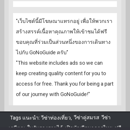
"เว็บไซต์นี้มีโฆษณาแทรกอยู่ เพื่อให้พวกเรา
สร้างสรรค์เนื้อหาคุณภาพให้เข้าชมได้ฟรี
ขอบคุณที่ร่วมเป็นส่วนหนึ่งของการเดินทาง
ไปกับ GoNoGuide ครับ"
"This website includes ads so we can
keep creating quality content for you to
access for free. Thank you for being a part
of our journey with GoNoGuide!"
Tags แนะนำ:
วีซ่าท่องเที่ยว
,
วีซ่าคู่สมรส
,
วีซ่า
เกษียณ
,
ใบรับรองรายได้
,
เปิดบัญชีธนาคารไทย
,
ฟรี