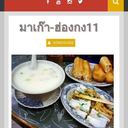
มาเก๊า-ฮ่องกง11
GONOGUIDE