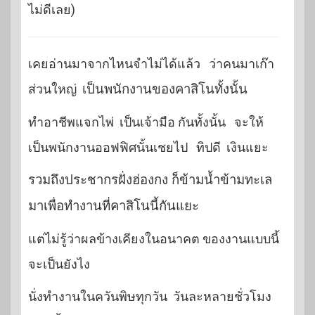
ไม่ดีเลย)
เคยอ่านมาจากไหนจำไม่ได้แล้ว ว่าคนมาเก๊า
ส่วนใหญ่
เป็นพนักงานของคาสิโนทั้งนั้น
ทำอาชีพแจกไพ่ เป็นเจ้ามือ กันทั้งนั้น จะให้
เป็นพนักงานออฟฟิศนั้นเชยไป ทิปดี เงินแยะ
รวมถึงประชากรฝั่งฮ่องกง ก็ข้ามน้ำข้ามทะเล
มาเพื่อทำงานที่คาสิโนนี้กันแยะ
แต่ไม่รู้ว่าผลข้างเคียงในอนาคต ของงานแบบนี้
จะเป็นยังไง
นั่งทำงานในควันพิษทุกวัน วันละหลายชั่วโมง