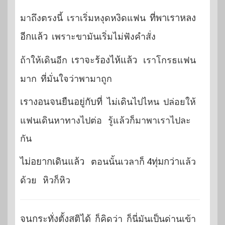
มาถึงตรงนี้ เราเริ่มหงุดหงิดแฟน
ที่พาเราหลง
อีกแล้ว
เพราะขามันเริ่มไม่ฟังคำสั่ง
ถ้าให้เดินอีก
เราจะร้องไห้แล้ว
เราโกรธแฟน
มาก ที่มั่นใจว่าพามาถูก
เรางอนจนยืนอยู่กับที่
ไม่เดินไปไหน ปล่อยให้
แฟนเดินหาทางไปต่อ รู้แล้วก็มาพาเราไปละ
กัน
ไม่อยากเดินแล้ว
ตอนนั้นเวลาก็
4ทุ่มกว่า
แล้ว
ด้วย หิวก็หิว
จนกระทั่งตั้งสติได้
ก็คิดว่า ก็นี่มันเป็นด่านเข้า