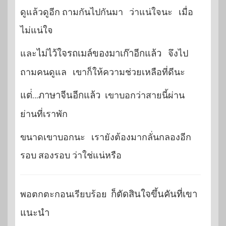
ดูแล้วดูอีก ถามกันไปกันมา ว่าแน่ใจนะ เมื่อ
ไม่แน่ใจ
และ
ไม่ไว้ใจรถเมล์ของมาเก๊าอีกแล้ว
จึงไป
ถามคนดูแล เขาก็ให้ความช่วยเหลือที่ดีนะ
แต่่…ภาษาจีนอีกแล้ว
เขาบอกว่าสายนี้ผ่าน
ย่านที่เราพัก
ขนาดเขาบอกนะ เรายังต้องมากลั่นกลองอีก
รอบ สองรอบ ว่าใช่แน่หรือ
พอตกตะกอนเรียบร้อย
ก็ตัดสินใจขึ้นคันที่เขา
แนะนำ