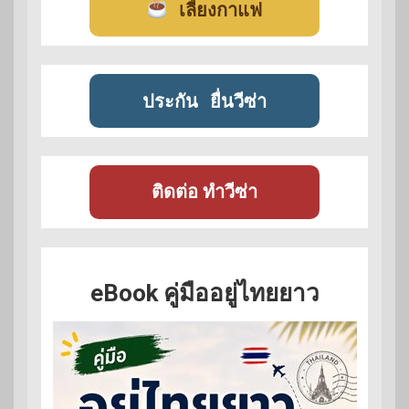
เลี้ยงกาแฟ
ประกัน
ยื่นวีซ่า
ติดต่อ ทำวีซ่า
eBook คู่มืออยู่ไทยยาว