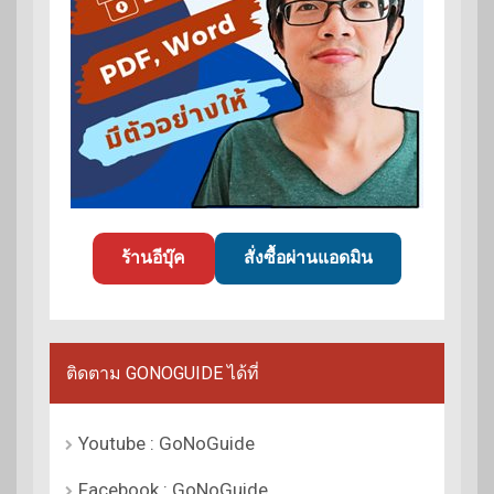
ร้านอีบุ๊ค
สั่งซื้อผ่านแอดมิน
ติดตาม GONOGUIDE ได้ที่
Youtube : GoNoGuide
Facebook : GoNoGuide