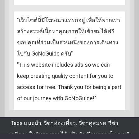
"เว็บไซต์นี้มีโฆษณาแทรกอยู่ เพื่อให้พวกเรา
สร้างสรรค์เนื้อหาคุณภาพให้เข้าชมได้ฟรี
ขอบคุณที่ร่วมเป็นส่วนหนึ่งของการเดินทาง
ไปกับ GoNoGuide ครับ"
"This website includes ads so we can
keep creating quality content for you to
access for free. Thank you for being a part
of our journey with GoNoGuide!"
Tags แนะนำ:
วีซ่าท่องเที่ยว
,
วีซ่าคู่สมรส
,
วีซ่า
เกษียณ
,
ใบรับรองรายได้
,
เปิดบัญชีธนาคารไทย
,
ฟรี