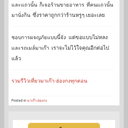
และแถวนั้น ก็เจอร้านขายอาหาร ที่คนแถวนั้น
มานั่งกิน
ซึ่งราคาถูกกว่าร้านหรูๆ เยอะเลย
ชอบการผจญภัยแบบนี้จัง
แต่ขอแบบไม่หลง
และรถเมล์มาเก๊า
เราจะไม่ไว้ใจคุณอีกต่อไป
แล้ว
รวมรีวิวเที่ยวมาเก๊า-ฮ่องกงทุกตอน
Posted in
มาเก๊า-ฮ่องกง