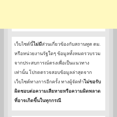
เว็บไซต์นี้
ไม่มี
ส่วนเกี่ยวข้องกับสถานทูต ตม.
หรือหน่วยงานรัฐใดๆ ข้อมูลทั้งหมดรวบรวม
จากประสบการณ์ตรงเพื่อเป็นแนวทาง
เท่านั้น โปรดตรวจสอบข้อมูลล่าสุดจาก
เว็บไซต์ทางการอีกครั้ง ทางผู้จัดทำ
ไม่ขอรับ
ผิดชอบต่อความเสียหายหรือความผิดพลาด
ที่อาจเกิดขึ้นในทุกกรณี