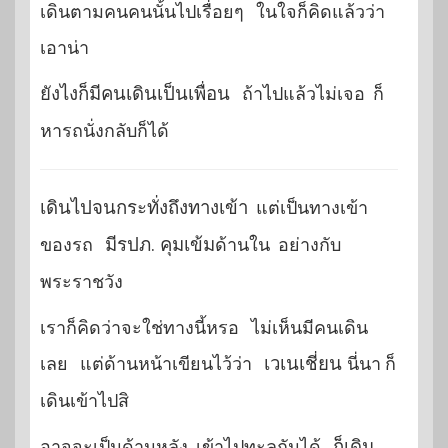
เดินตามคนคนนั้นไปเรื่อยๆ ในใจก็คิดแล้วว่า
เอาน่า
ยังไงก็มีคนเดินเป็นเพื่อน
ถ้าไปแล้วไม่เจอ ก็
หารถนั่งกลับก็ได้
เดินไปจนกระทั่งถึงทางเข้า
แต่เป็นทางเข้า
ของรถ
มีรปภ. คุมเข้ม
ด้านใน อย่างกับ
พระราชวัง
เราก็คิดว่าจะใช่ทางนี้หรอ ไม่เห็นมีคนเดิน
เลย แต่ด้านหน้าเขียนไว้ว่า
เวเนเชี่ยน
นี่นา ก็
เดินเข้าไปสิ
อาจจะเป็นด้านหลัง เข้าไปทะลุกันได้
ก็เดิน