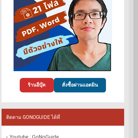
ร้านอีบุ๊ค
สั่งซื้อผ่านแอดมิน
ติดตาม GONOGUIDE ได้ที่
Youtube : GoNoGuide