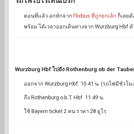
รถไฟไปโรเทนเบิร์ก
ตอนที่แล้ว อกหักจาก
Flixbus ที่ถูกยกเลิก
ก็เลยต้
พร้อม ได้เวลาออกเดินทางจาก Wurzburg Hbf ด้
Wurzburg Hbf ไปยัง Rothenburg ob der Taube
ออกจาก Wurzburg Hbf 10.41 น. (รถไฟมีชั่วโมงละ
ถึง Rothenburg o.b.T. Hbf 11.49 น.
ใช้ Bayern ticket 2 คน ราคา 28 ยูโร