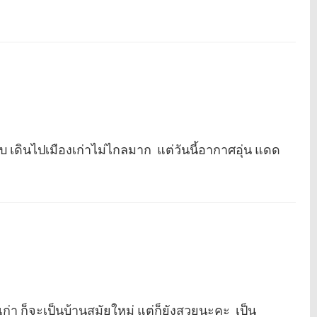
งบ เดินไปเมืองเก่าไม่ไกลมาก แต่วันนี้อากาศอุ่น แดด
่า ก็จะเป็นบ้านสมัยใหม่ แต่ก็ยังสวยนะคะ เป็น