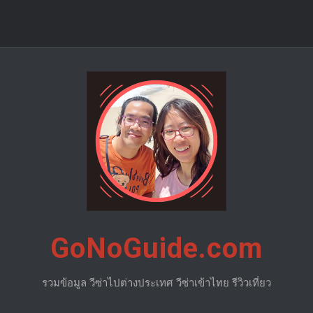
GoNoGuide.com
รวมข้อมูล วีซ่าไปต่างประเทศ วีซ่าเข้าไทย รีวิวเที่ยว