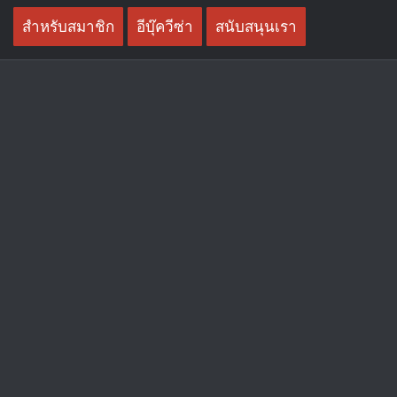
Skip
สำหรับสมาชิก
อีบุ๊ควีซ่า
สนับสนุนเรา
to
content