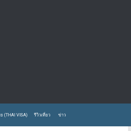
ทย (THAI VISA)
รีวิวเที่ยว
ข่าว