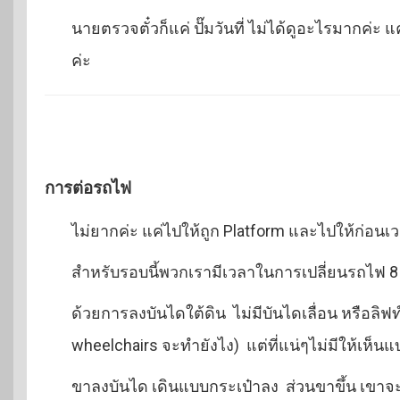
นายตรวจตั๋วก็แค่ ปั๊มวันที่ ไม่ได้ดูอะไรมากค่ะ แ
ค่ะ
การต่อรถไฟ
ไม่ยากค่ะ แค่ไปให้ถูก Platform และไปให้ก่อนเวล
สำหรับรอบนี้พวกเรามีเวลาในการเปลี่ยนรถไฟ 8 
ด้วยการลงบันไดใต้ดิน ไม่มีบันไดเลื่อน หรือลิฟท์นะ
wheelchairs จะทำยังไง) แต่ที่แน่ๆไม่มีให้เห็นแ
ขาลงบันได เดินแบบกระเป๋าลง ส่วนขาขึ้น เขาจะมี