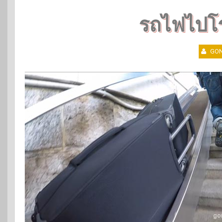
รถไฟไปโร
GON