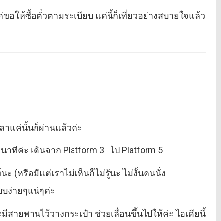
ค่ขอให้ซื้อตั๋วตามระเบียบ แค่นี้ก็เที่ยวอย่างสบายใจแล้ว
าแค่นั้นก็ผ่านแล้วค่ะ
นาทีค่ะ เดินจาก Platform 3 ไป Platform 5
 (หรือมีแต่เราไม่เห็นก็ไม่รู้นะ ไม่งั้นคนนั่ง
บบง่ายๆแน่ๆค่ะ
สายพานไว้วางกระเป๋า ช่วยเลื่อนขึ้นไปให้ค่ะ ไอเดียนี้