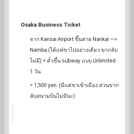
Osaka Business Ticket
จาก Kansai Airport ขึ้นสาย Nankai —>
Namba (ได้แค่ขาไปอย่างเดียว ขากลับ
ไม่มี) + ตั๋วขึ้น subway แบบ Unlimited
1 วัน
= 1,500 yen (มีแต่ขาเข้าเมือง ส่วนขาก
ลับสนามบินไม่มีนะ)