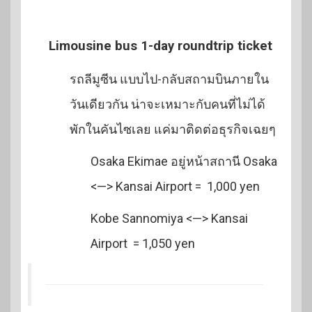
Limousine bus 1-day roundtrip ticket
รถลีมูซีน แบบไป-กลับสถามบินภายใน
วันเดียวกัน น่าจะเหมาะกับคนที่ไม่ได้
พักในคันไซเลย แค่มาติดต่อธุรกิจเฉยๆ
Osaka Ekimae อยู่หน้าสถานี Osaka
<—> Kansai Airport = 1,000 yen
Kobe Sannomiya <—> Kansai
Airport = 1,050 yen