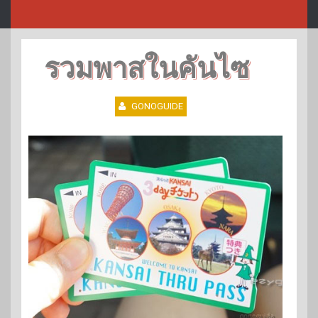
รวมพาสในคันไซ
GONOGUIDE