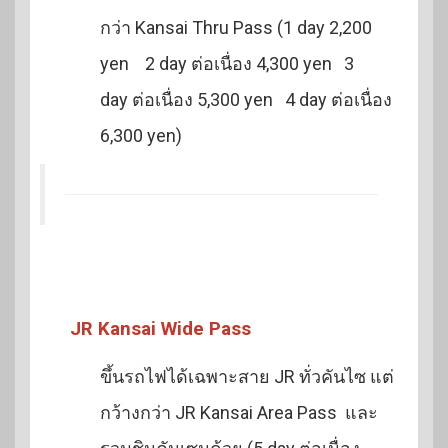
กว่า Kansai Thru Pass (1 day 2,200
yen 2 day ต่อเนื่อง 4,300 yen 3
day ต่อเนื่อง 5,300 yen 4 day ต่อเนื่อง
6,300 yen)
JR Kansai Wide Pass
ขึ้นรถไฟได้เฉพาะสาย JR ทั่วคันไซ แต่
กว้างกว่า JR Kansai Area Pass และ