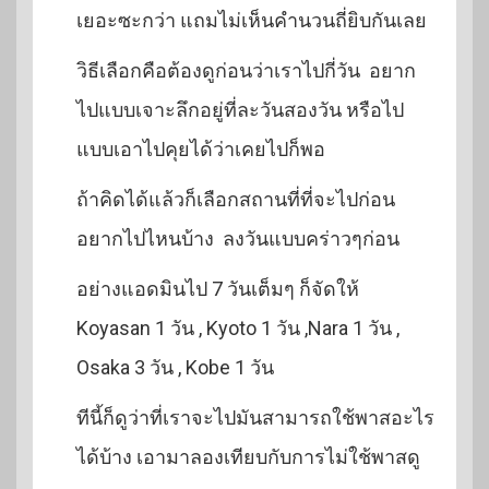
เยอะซะกว่า แถมไม่เห็นคำนวนถี่ยิบกันเลย
วิธีเลือกคือต้องดูก่อนว่าเราไปกี่วัน อยาก
ไปแบบเจาะลึกอยู่ที่ละวันสองวัน หรือไป
แบบเอาไปคุยได้ว่าเคยไปก็พอ
ถ้าคิดได้แล้วก็เลือกสถานที่ที่จะไปก่อน
อยากไปไหนบ้าง ลงวันแบบคร่าวๆก่อน
อย่างแอดมินไป 7 วันเต็มๆ ก็จัดให้
Koyasan 1 วัน , Kyoto 1 วัน ,Nara 1 วัน ,
Osaka 3 วัน , Kobe 1 วัน
ทีนี้ก็ดูว่าที่เราจะไปมันสามารถใช้พาสอะไร
ได้บ้าง เอามาลองเทียบกับการไม่ใช้พาสดู