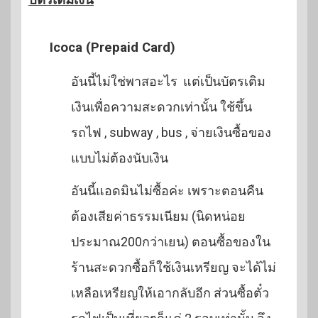
บัตรเติมเงิน
Icoca (Prepaid Card)
อันนี้ไม่ใช่พาสอะไร แต่เป็นบัตรเติม
เงินเพื่อความสะดวกเท่านั้น ใช้ขึ้น
รถไฟ , subway , bus , จ่ายเงินซื้อของ
แบบไม่ต้องนับเงิน
อันนี้แอดมินไม่ซื้อค่ะ เพราะตอนคืน
ต้องเสียค่าธรรมเนียม (นิดหน่อย
ประมาณ200กว่าเยน) ตอนซื้อของใน
ร้านสะดวกซื้อก็ใช้เงินเหรียญ จะได้ไม่
เหลือเหรียญให้เอากลับอีก ส่วนซื้อตั๋ว