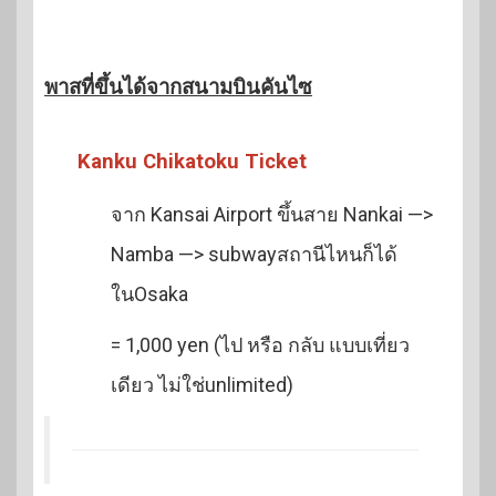
พาสที่ขึ้นได้จากสนามบินคันไซ
Kanku Chikatoku Ticket
จาก Kansai Airport ขึ้นสาย Nankai —>
Namba —> subwayสถานีไหนก็ได้
ในOsaka
= 1,000 yen (ไป หรือ กลับ แบบเที่ยว
เดียว ไม่ใช่unlimited)