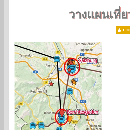
วางแผนเที่ย
GON