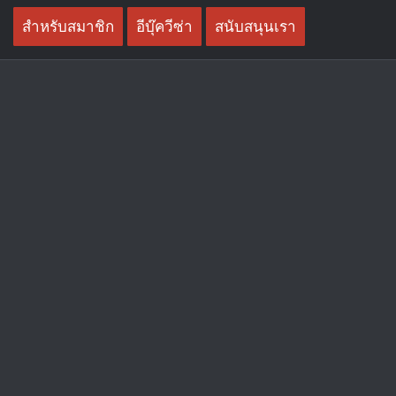
Skip
สำหรับสมาชิก
อีบุ๊ควีซ่า
สนับสนุนเรา
to
content