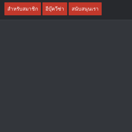
Skip
สำหรับสมาชิก
อีบุ๊ควีซ่า
สนับสนุนเรา
to
content