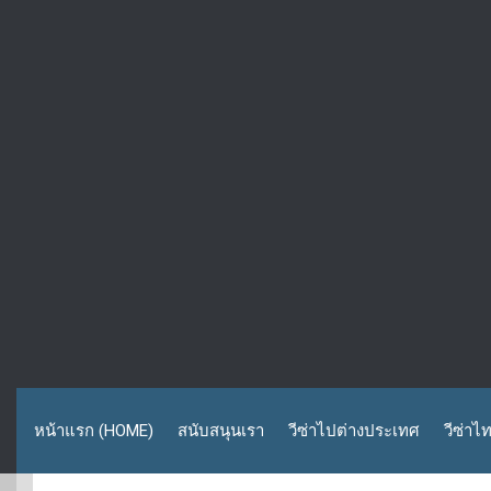
หน้าแรก (HOME)
สนับสนุนเรา
วีซ่าไปต่างประเทศ
วีซ่าไ