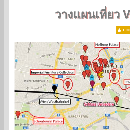
วางแผนเที่ยว 
GON