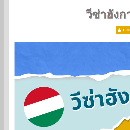
วีซ่าฮังกา
GON