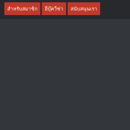
Skip
สำหรับสมาชิก
อีบุ๊ควีซ่า
สนับสนุนเรา
to
content