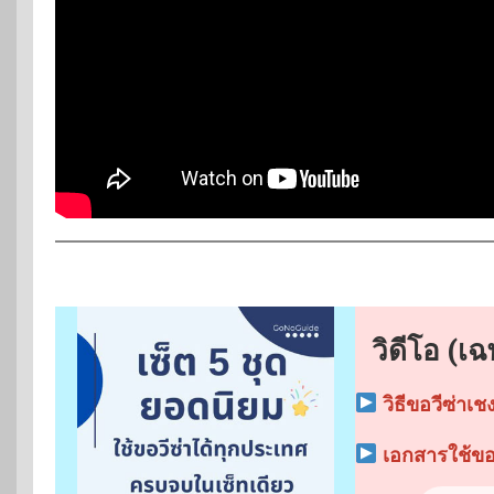
วิดีโอ (เ
วิธีขอวีซ่าเช
เอกสารใช้ขอว