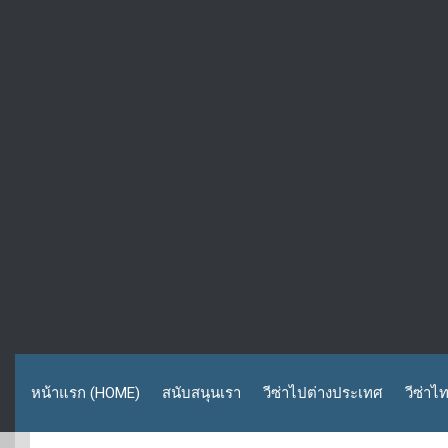
หน้าแรก (HOME)
สนับสนุนเรา
วีซ่าไปต่างประเทศ
วีซ่าไ