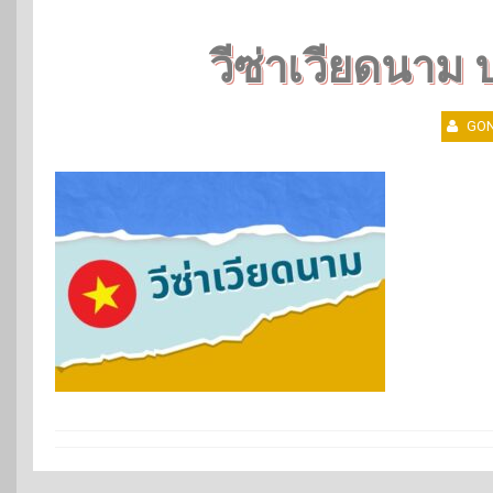
วีซ่าเวียดนาม
GON