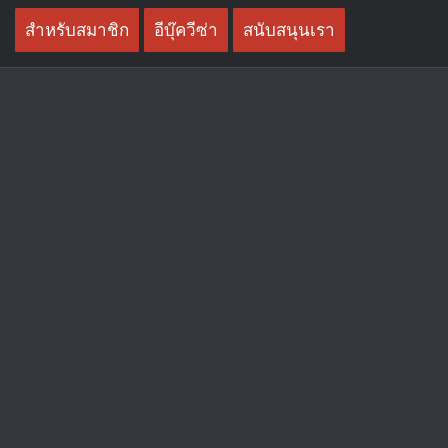
Skip
สำหรับสมาชิก
อีบุ๊ควีซ่า
สนับสนุนเรา
to
content