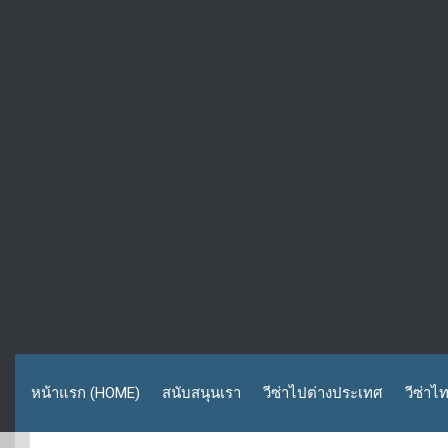
หน้าแรก (HOME)
สนับสนุนเรา
วีซ่าไปต่างประเทศ
วีซ่าไ