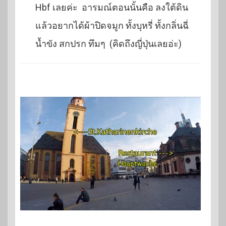
Hbf เลยค่ะ อารมณ์ตอนนั้นคือ ลงใต้ดิน
แล้วอยากได้ผ้าปิดจมูก ทั้งบุหรี่ ทั้งกลิ่นฉี่
น้ำขัง สกปรก ทึมๆ (คิดถึงญี่ปุ่นเลยอ่ะ)