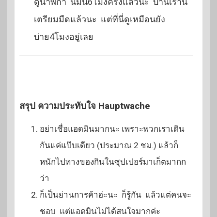
ดูนาฬิกา นี่มัน6โมงครึ่งแล้วนะ บ้านเรานี่
เตรียมมืดแล้วนะ แต่ที่นี่ดูเหมือนยัง
บ่าย4โมงอยู่เลย
สรุป ความประทับใจ Hauptwache
อย่าเชื่อแอดมินมากนะ เพราะพวกเราเดิน
กันแค่แป๊บเดียว (ประมาณ 2 ชม.) แล้วก็
หนักไปทางของกินในซุปเปอร์มาเก็ตมากก
ว่า
ก็เป็นย่านการค้าอ่ะนะ ก็รู้กัน แล้วแต่คนจะ
ชอบ แต่แอดมินไม่ได้สนใจมากค่ะ