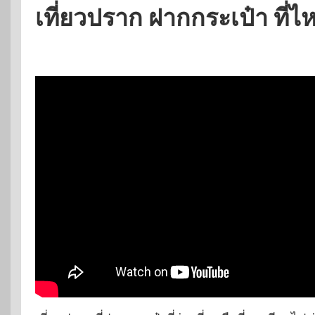
เที่ยวปราก ฝากกระเป๋า ที่ไ