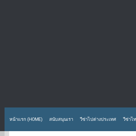
หน้าแรก (HOME)
สนับสนุนเรา
วีซ่าไปต่างประเทศ
วีซ่าไ