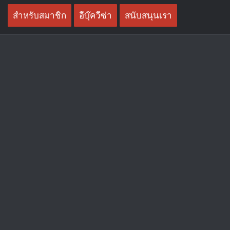
Skip
สำหรับสมาชิก
อีบุ๊ควีซ่า
สนับสนุนเรา
to
content