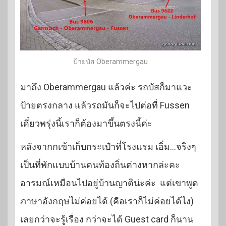
ป้ายบัส Oberammergau
มาถึง Oberammergau แล้วค่ะ รถบัสก็มาแวะ
ป้ายตรงกลาง แล้วรถมันก็จะไปต่อที่ Fussen
เดี๋ยวพรุ่งนี้เราก็ต้องมาขึ้นตรงนี้ค่ะ
หลังจากกเข้าเก็บกระเป๋าที่โรงแรม เอิ่ม…จริงๆ
เป็นที่พักแบบบ้านคนท้องถิ่นต่างหากล่ะคะ
อารมณ์เหมือนไปอยู่บ้านญาติน่ะค่ะ แต่เขาพูด
ภาษาอังกฤษไม่ค่อยได้ (คือเราก็ไม่ค่อยได้ไง)
เลยกว่าจะรู้เรื่อง กว่าจะได้ Guest card ก็นาน