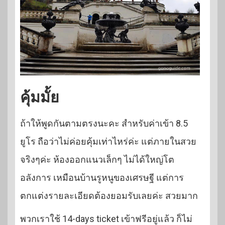
คุ้มมั้ย
ถ้าให้พูดกันตามตรงนะคะ สำหรับค่าเข้า 8.5
ยูโร ถือว่าไม่ค่อยคุ้มเท่าไหร่ค่ะ แต่ภายในสวย
จริงๆค่ะ ห้องออกแนวเล็กๆ ไม่ได้ใหญ่โต
อลังการ เหมือนบ้านรูหนูของเศรษฐี แต่การ
ตกแต่งรายละเอียดต้องยอมรับเลยค่ะ สวยมาก
พวกเราใช้ 14-days ticket เข้าฟรีอยู่แล้ว ก็ไม่