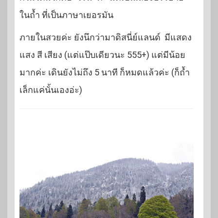
ในถ้ำ ที่เป็นภาษาเยอรมัน
ภายในสวยค่ะ ยังนึกว่ามาดิสนี่ย์แลนด์ มีแสดง
แสง สี เสียง (แต่แป๊บเดียวนะ 555+) แต่มีน้อย
มากค่ะ เดินยังไม่ถึง 5 นาที ก็หมดแล้วค่ะ (ก็ถ้ำ
เล็กแค่นั้นเองอ่ะ)