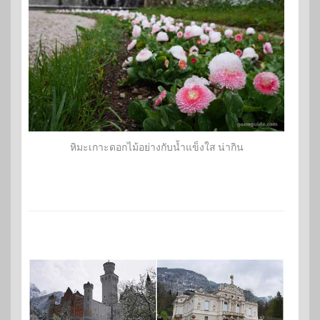
หิมะเกาะดอกไม้อย่างกับน้ำแข็งใส น่ากิน