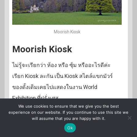
Moorish Kiosk
Moorish Kiosk
ไม่รู้จะเรียกว่า ห้อง หรือ ซุ้ม หรืออะไรดีค่ะ
เรียก Kiosk ละกัน เป็น Kiosk สไตล์แขกมัวร์
ของดั้งเดิมเคยไปแสดงในงาน World
Exhibition ที่ฝรั่งเศส
We use cookies to ensure that we give you the best
อีกสิบปีต่อมา King Ludwig II ก็ลงทุนไปซื้อ
experience on our website. If you continue to use this site we
will assume that you are happy with it.
Kiosk นี้มา แล้วเอามาปรับปรุง ใช้เป็นที่นั่งดื่ม
Ok
นั่งสูบ แต่งตัว