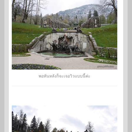
พอหันหลังก็จะเจอวิวแบบนี้ค่ะ