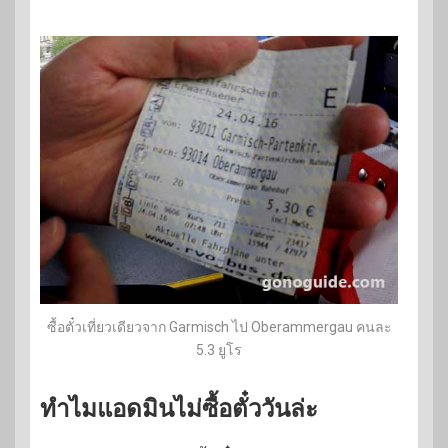
ซื้อตั๋วเที่ยวเดียวจาก Garmisch ไป Oberammergau คนละ
5.3 ยูโร
ทำไมแอดมินไม่ซื้อตั๋ววันล่ะ