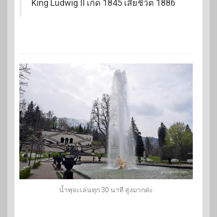
King Ludwig II เกิด 1845 เสียชีวิต 1886
น้ำพุจะเล่นทุก 30 นาที สูงมากค่ะ