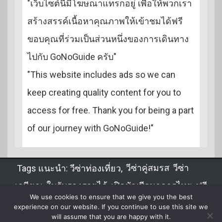
"เว็บไซต์นี้มีโฆษณาแทรกอยู่ เพื่อให้พวกเรา
สร้างสรรค์เนื้อหาคุณภาพให้เข้าชมได้ฟรี
ขอบคุณที่ร่วมเป็นส่วนหนึ่งของการเดินทาง
ไปกับ GoNoGuide ครับ"
"This website includes ads so we can
keep creating quality content for you to
access for free. Thank you for being a part
of our journey with GoNoGuide!"
Tags แนะนำ:
วีซ่าท่องเที่ยว
,
วีซ่าคู่สมรส
,
วีซ่า
เกษียณ
,
ใบรับรองรายได้
,
เปิดบัญชีธนาคารไทย
,
ฟรี
We use cookies to ensure that we give you the best
วีซ่า
,
DTV
,
จดทะเบียนสมรส
,
ขอวีซ่าไทยในลาว
experience on our website. If you continue to use this site we
will assume that you are happy with it.