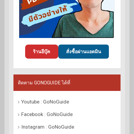
ร้านอีบุ๊ค
สั่งซื้อผ่านแอดมิน
ติดตาม GONOGUIDE ได้ที่
Youtube : GoNoGuide
Facebook : GoNoGuide
Instagram : GoNoGuide