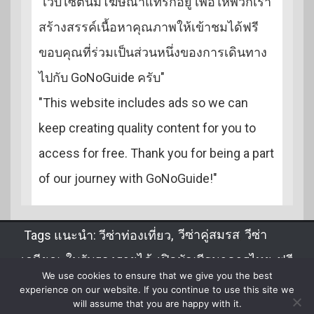
"เว็บไซต์นี้มีโฆษณาแทรกอยู่ เพื่อให้พวกเรา
สร้างสรรค์เนื้อหาคุณภาพให้เข้าชมได้ฟรี
ขอบคุณที่ร่วมเป็นส่วนหนึ่งของการเดินทาง
ไปกับ GoNoGuide ครับ"
"This website includes ads so we can
keep creating quality content for you to
access for free. Thank you for being a part
of our journey with GoNoGuide!"
Tags แนะนำ:
วีซ่าท่องเที่ยว
,
วีซ่าคู่สมรส
,
วีซ่า
เกษียณ
,
ใบรับรองรายได้
,
เปิดบัญชีธนาคารไทย
,
ฟรี
We use cookies to ensure that we give you the best
วีซ่า
,
DTV
,
จดทะเบียนสมรส
,
ขอวีซ่าไทยในลาว
experience on our website. If you continue to use this site we
will assume that you are happy with it.