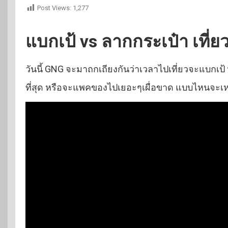
Post Views:
1,277
แบกเป้ vs ลากกระเป๋า เที่
วันนี้ GNG จะมาถกเถียงกันว่าเวลาไปเที่ยวจะแบกเ
ที่สุด หรือจะแพคของไปเยอะๆเผื่อขาด แบบไหนจะเ