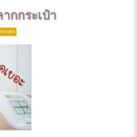
ลากกระเป๋า
OGUIDE