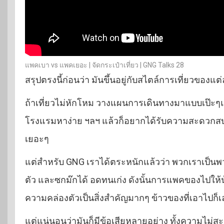
แพคเบา vs แพคเยอะ | จัดกระเป๋าเที่ยว | GNG Talks 28
สรุปตรงนี้ก่อนว่า มันขึ้นอยู่กับสไตล์การเที่ยวของแ
ถ้าเที่ยวไม่หักโหม วางแผนการเดินทางมาแบบเป๊ะๆ
โรงแรมหาง่าย ฯลฯ แล้วก็อยากได้รับความสะดวกสบ
เยอะๆ
แต่สำหรับ GNG เราได้ตระหนักแล้วว่า พวกเราเป็น
ตัว และซกม๊กได้ อดทนเก่ง ดังนั้นการแพคของไปให้น้
ความคล่องตัวเป็นสิ่งสำคัญมากๆ ข้าวของที่เอาไป
แต่แน่นอนว่ามันก็มีข้อเสียหลายอย่าง ทั้งความไม่ส