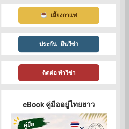
เลี้ยงกาแฟ
ประกัน
ยื่นวีซ่า
ติดต่อ ทำวีซ่า
eBook คู่มืออยู่ไทยยาว