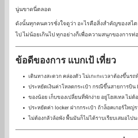
นู่นขาดนี่ตลอด
ดังนั้นทุกคนควรชั่งใจดูว่า อะไรคือสิ่งสำคัญของสไ
ไป ไม่น้อยเกินไป ทุกอย่างก็เพื่อความสนุกของการท่อ
ข้อดีของการ
แบกเป้
เที่ยว
เดินทางสะดวก คล่องตัว ไม่เกะกะเวลาต้องขึ้นรถท้
ประหยัดเงินค่าโหลดกระเป๋า กรณีขึ้นสายการบิน 
ของน้อย เก็บของเปลี่ยนที่พักง่าย อยู่โฮสเทล ไม่ต
ประหยัดค่า locker ฝากกระเป๋า ถ้าล็อคเกอร์ใหญ่
ไม่ต้องกลัวล้อพัง พื้นมันก็ไม่ได้ราบเรียบเสมอ