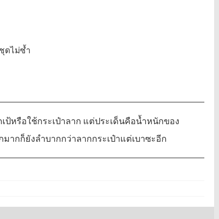
ชุดไม่ซ้ำ
บกเป้หรือใช้กระเป๋าลาก แต่ประเด็นคือน้ำหนักของ
่หนักมากก็ยังลำบากกว่าลากกระเป๋าแต่เบาซะอีก