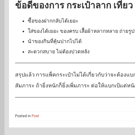
ข้อดีของการ
กระเป๋าลาก
เที่ยว
ซื้อของฝากกลับได้เยอะ
ใส่ของได้เยอะ ของครบ เสื้อผ้าหลากหลาย ถ่ายรูป
นำของกินที่คุ้นปากไปได้
สะดวกสบาย ไม่ต้องปวดหลัง
สรุปแล้ว การแพ็คกระเป๋าไม่ได้เกี่ยวกับว่าจะต้องแ
สัมภาระ ถ้ายิ่งหนักก็ยิ่งเพิ่มภาระ ต่อให้แบกเป้แต
Posted in
Post