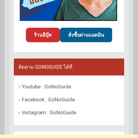
ร้านอีบุ๊ค
สั่งซื้อผ่านแอดมิน
ติดตาม GONOGUIDE ได้ที่
Youtube : GoNoGuide
Facebook : GoNoGuide
Instagram : GoNoGuide