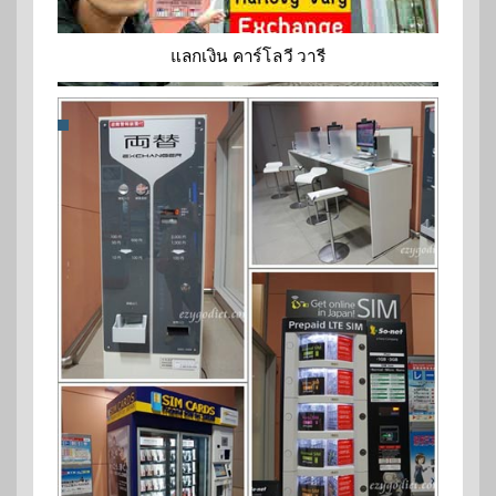
แลกเงิน คาร์โลวี วารี