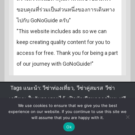
ขอบคุณที่ร่วมเป็นส่วนหนึ่งของการเดินทาง
ไปกับ GoNoGuide ครับ"
"This website includes ads so we can
keep creating quality content for you to
access for free. Thank you for being a part
of our journey with GoNoGuide!"
Tags แนะนำ:
วีซ่าท่องเที่ยว
,
วีซ่าคู่สมรส
,
วีซ่า
เกษียณ
,
ใบรับรองรายได้
,
เปิดบัญชีธนาคารไทย
,
ฟรี
We use cookies to ensure that we give you the best
วีซ่า
,
DTV
,
จดทะเบียนสมรส
,
ขอวีซ่าไทยในลาว
experience on our website. If you continue to use this site we
will assume that you are happy with it.
Ok
GoNoGuide.com