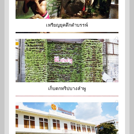
เหรียญยุคดึกดำบรรพ์
เก็บตกทริปบางลำพู