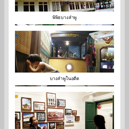
พิพิธบางลำพู
บางลำพูในอดีต