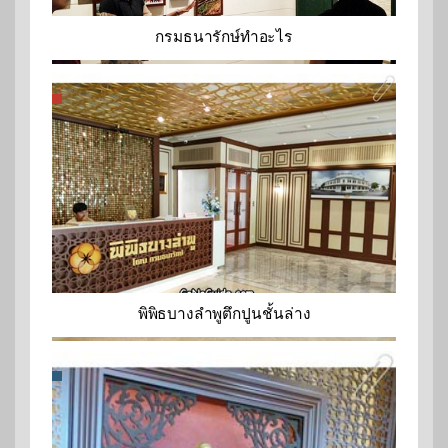
กรมธนารักษ์ทำอะไร
พิพิธบางลำพูตึกปูนชั้นล่าง