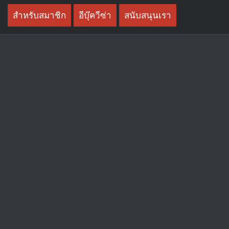
Skip
สำหรับสมาชิก
อีบุ๊ควีซ่า
สนับสนุนเรา
to
content