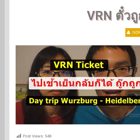
VRN ตั๋วถู
GON
Post Views:
548