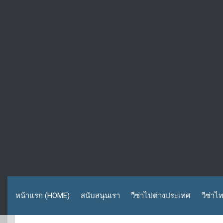
หน้าแรก (HOME)
สนับสนุนเรา
วีซ่าไปต่างประเทศ
วีซ่าไ