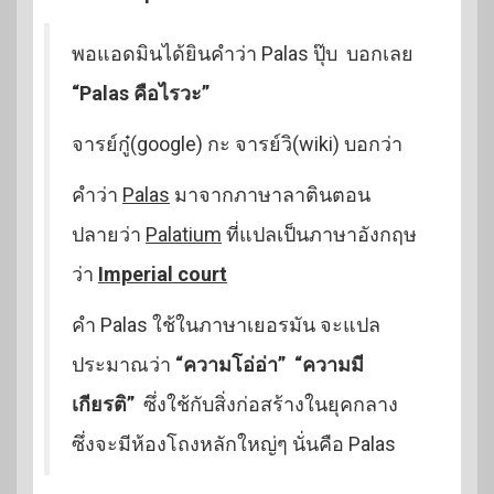
พอแอดมินได้ยินคำว่า Palas ปุ๊บ บอกเลย
“Palas คือไรวะ”
จารย์กู๋(google) กะ จารย์วิ(wiki) บอกว่า
คำว่า
Palas
มาจากภาษาลาตินตอน
ปลายว่า
Palatium
ที่แปลเป็นภาษาอังกฤษ
ว่า
Imperial court
คำ Palas ใช้ในภาษาเยอรมัน จะแปล
ประมาณว่า
“ความโอ่อ่า” “ความมี
เกียรติ”
ซึ่งใช้กับสิ่งก่อสร้างในยุคกลาง
ซึ่งจะมีห้องโถงหลักใหญ่ๆ นั่นคือ Palas