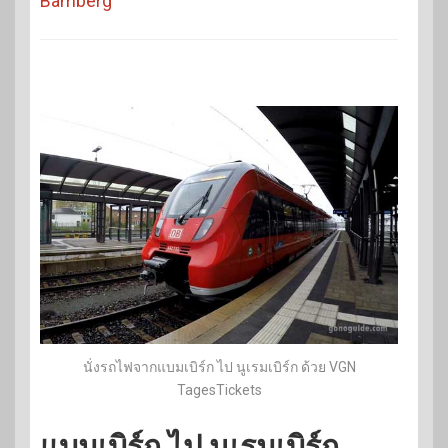
Bamberg
นั่งรถไฟจากแบมเบิร์ก ไป นูเรมเบิร์ก ด้วย VGN
TagesTickets
แบมเบิร์ก ไป นูเรมเบิร์ก