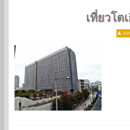
เที่ยวโต
GON