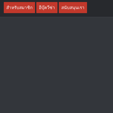
Skip
สำหรับสมาชิก
อีบุ๊ควีซ่า
สนับสนุนเรา
to
content