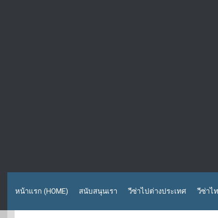
หน้าแรก (HOME)
สนับสนุนเรา
วีซ่าไปต่างประเทศ
วีซ่าไ