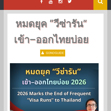
หมดยุค “วีซ่ารัน”
เข้า–ออกไทยบ่อย
GONOGUIDE