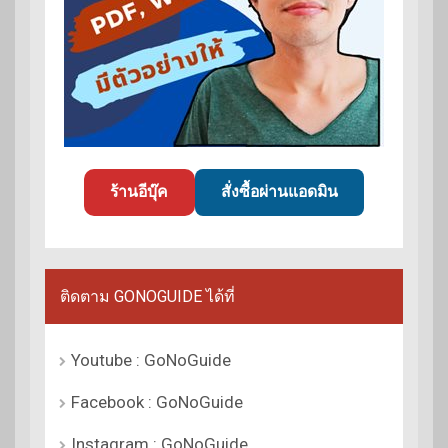
ร้านอีบุ๊ค
สั่งซื้อผ่านแอดมิน
ติดตาม GONOGUIDE ได้ที่
Youtube : GoNoGuide
Facebook : GoNoGuide
Instagram : GoNoGuide