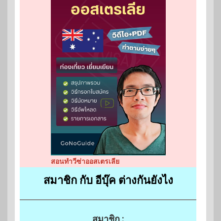
สอนทำวีซ่าออสเตรเลีย
สมาชิก กับ อีบุ๊ค ต่างกันยังไง
สมาชิก :