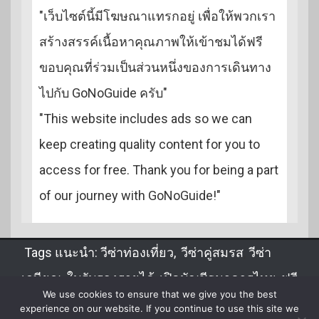
"เว็บไซต์นี้มีโฆษณาแทรกอยู่ เพื่อให้พวกเรา
สร้างสรรค์เนื้อหาคุณภาพให้เข้าชมได้ฟรี
ขอบคุณที่ร่วมเป็นส่วนหนึ่งของการเดินทาง
ไปกับ GoNoGuide ครับ"
"This website includes ads so we can
keep creating quality content for you to
access for free. Thank you for being a part
of our journey with GoNoGuide!"
Tags แนะนำ:
วีซ่าท่องเที่ยว
,
วีซ่าคู่สมรส
,
วีซ่า
เกษียณ
,
ใบรับรองรายได้
,
เปิดบัญชีธนาคารไทย
,
ฟรี
We use cookies to ensure that we give you the best
วีซ่า
,
DTV
,
จดทะเบียนสมรส
,
ขอวีซ่าไทยในลาว
experience on our website. If you continue to use this site we