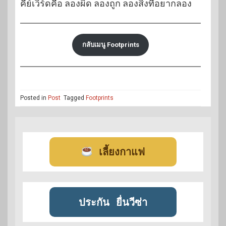
คีย์เวิร์ดคือ ลองผิด ลองถูก ลองสิ่งที่อยากลอง
กลับเมนู Footprints
Posted in
Post
Tagged
Footprints
เลี้ยงกาแฟ
ประกัน
ยื่นวีซ่า