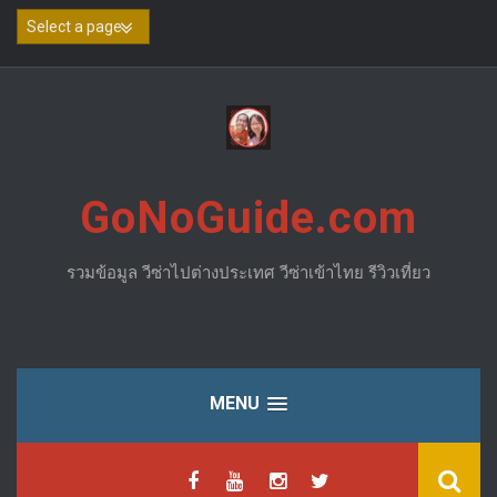
Skip
to
content
GoNoGuide.com
รวมข้อมูล วีซ่าไปต่างประเทศ วีซ่าเข้าไทย รีวิวเที่ยว
MENU