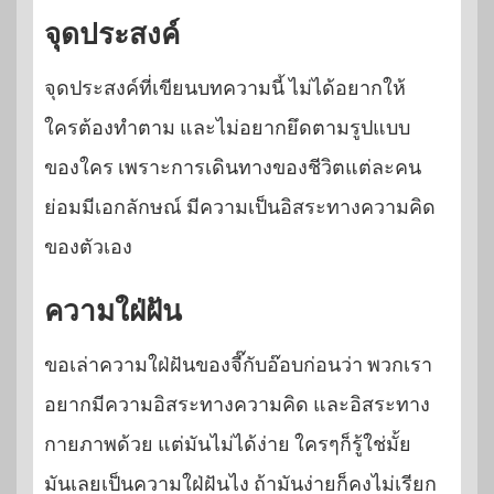
จุดประสงค์
จุดประสงค์ที่เขียนบทความนี้ ไม่ได้อยากให้
ใครต้องทำตาม และไม่อยากยึดตามรูปแบบ
ของใคร เพราะการเดินทางของชีวิตแต่ละคน
ย่อมมีเอกลักษณ์ มีความเป็นอิสระทางความคิด
ของตัวเอง
ความใฝ่ฝัน
ขอเล่าความใฝ่ฝันของจี๊กับอ๊อบก่อนว่า พวกเรา
อยากมีความอิสระทางความคิด และอิสระทาง
กายภาพด้วย แต่มันไม่ได้ง่าย ใครๆก็รู้ใช่มั้ย
มันเลยเป็นความใฝ่ฝันไง ถ้ามันง่ายก็คงไม่เรียก