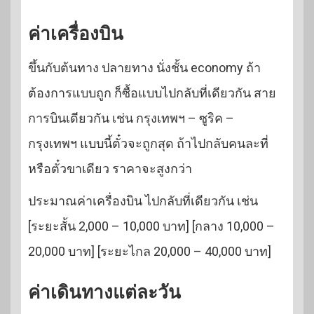
ค่าเครื่องบิน
ขึ้นกับต้นทาง ปลายทาง นั่งชั้น economy ถ้า
ต้องการแบบถูก ก็ซื้อแบบไปกลับที่เดียวกัน สาย
การบินเดียวกัน เช่น กรุงเทพฯ – ซูริค –
กรุงเทพฯ แบบนี้ตั๋วจะถูกสุด ถ้าไปกลับคนละที่
หรือตั๋วขาเดียว ราคาจะสูงกว่า
ประมาณค่าเครื่องบิน ไปกลับที่เดียวกัน เช่น
[ระยะสั้น 2,000 – 10,000 บาท] [กลาง 10,000 –
20,000 บาท] [ระยะไกล 20,000 – 40,000 บาท]
ค่าเดินทางแต่ละวัน