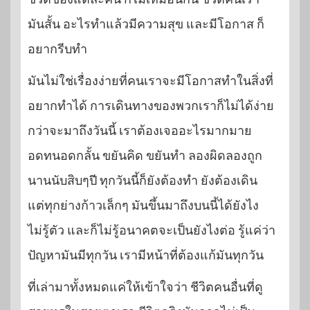
มันสั้น อะไรทำแล้วมีความสุข และมีโอกาส ก็
อยากรีบทำ
มันไม่ใช่เรื่องง่ายที่คนเราจะมีโอกาสทำในสิ่งที่
อยากทำได้ การเดินทางของพวกเราก็ไม่ได้ง่าย
กว่าจะมาถึงวันนี้ เราต้องเจออะไรมากมาย
อดทนอดกลั้น ขยันคิด ขยันทำ ลองผิดลองถูก
นานนับสิบๆปี ทุกวันนี้ก็ยังต้องทำ ยังต้องเดิน
แต่ทุกย่างก้าวเล็กๆ มันขึ้นมาถึงบนนี้ได้ยังไง
ไม่รู้ตัว และก็ไม่รู้อนาคตจะเป็นยังไงต่อ รู้แค่ว่า
ปัญหามันมีทุกวัน เรามีหน้าที่ต้องแก้มันทุกวัน
ที่เล่ามาทั้งหมดแค่ให้เข้าใจว่า ชีวิตคนอื่นที่ดู