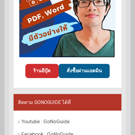
ร้านอีบุ๊ค
สั่งซื้อผ่านแอดมิน
ติดตาม GONOGUIDE ได้ที่
Youtube : GoNoGuide
Facebook : GoNoGuide