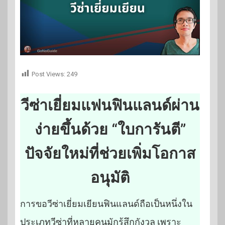
Post Views:
249
วีซ่าเยี่ยมแฟนฟินแลนด์ผ่าน
ง่ายขึ้นด้วย “ใบการันตี”
ปัจจัยใหม่ที่ช่วยเพิ่มโอกาส
อนุมัติ
การขอวีซ่าเยี่ยมเยียนฟินแลนด์ถือเป็นหนึ่งใน
ประเภทวีซ่าที่หลายคนมักรู้สึกกังวล เพราะ