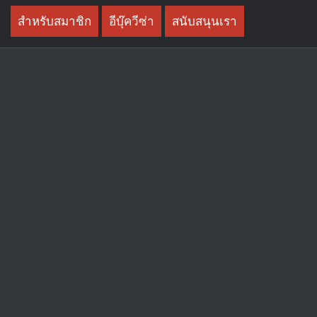
Skip
สำหรับสมาชิก
อีบุ๊ควีซ่า
สนับสนุนเรา
to
content