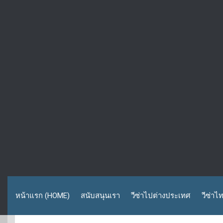
หน้าแรก (HOME)
สนับสนุนเรา
วีซ่าไปต่างประเทศ
วีซ่าไ