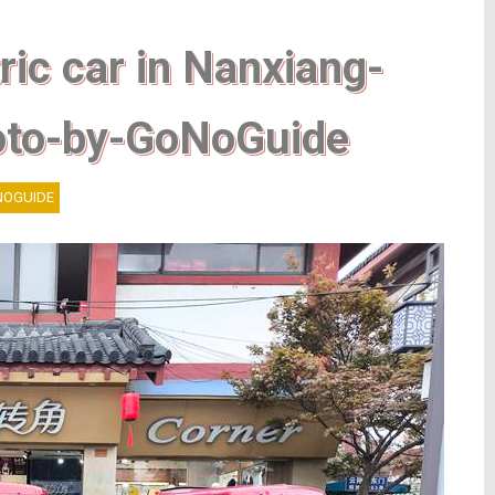
ric car in Nanxiang-
oto-by-GoNoGuide
OGUIDE