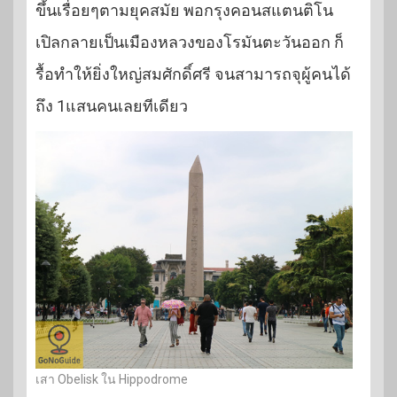
ขึ้นเรื่อยๆตามยุคสมัย พอกรุงคอนสแตนติโน
เปิลกลายเป็นเมืองหลวงของโรมันตะวันออก ก็
รื้อทำให้ยิ่งใหญ่สมศักดิ์ศรี จนสามารถจุผู้คนได้
ถึง 1แสนคนเลยทีเดียว
เสา Obelisk ใน Hippodrome