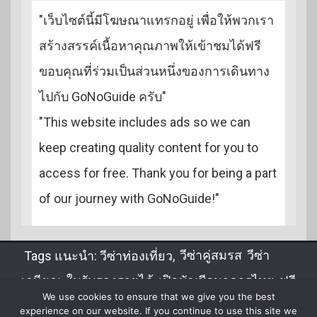
"เว็บไซต์นี้มีโฆษณาแทรกอยู่ เพื่อให้พวกเรา
สร้างสรรค์เนื้อหาคุณภาพให้เข้าชมได้ฟรี
ขอบคุณที่ร่วมเป็นส่วนหนึ่งของการเดินทาง
ไปกับ GoNoGuide ครับ"
"This website includes ads so we can
keep creating quality content for you to
access for free. Thank you for being a part
of our journey with GoNoGuide!"
Tags แนะนำ:
วีซ่าท่องเที่ยว
,
วีซ่าคู่สมรส
,
วีซ่า
เกษียณ
,
ใบรับรองรายได้
,
เปิดบัญชีธนาคารไทย
,
ฟรี
We use cookies to ensure that we give you the best
วีซ่า
,
DTV
,
จดทะเบียนสมรส
,
ขอวีซ่าไทยในลาว
experience on our website. If you continue to use this site we