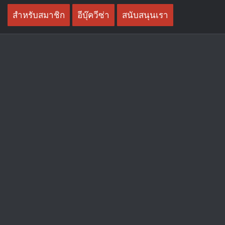
Skip
สำหรับสมาชิก
อีบุ๊ควีซ่า
สนับสนุนเรา
to
content