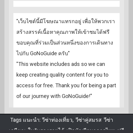
"เว็บไซต์นี้มีโฆษณาแทรกอยู่ เพื่อให้พวกเรา
สร้างสรรค์เนื้อหาคุณภาพให้เข้าชมได้ฟรี
ขอบคุณที่ร่วมเป็นส่วนหนึ่งของการเดินทาง
ไปกับ GoNoGuide ครับ"
"This website includes ads so we can
keep creating quality content for you to
access for free. Thank you for being a part
of our journey with GoNoGuide!"
Tags แนะนำ:
วีซ่าท่องเที่ยว
,
วีซ่าคู่สมรส
,
วีซ่า
เกษียณ
,
ใบรับรองรายได้
,
เปิดบัญชีธนาคารไทย
,
ฟรี