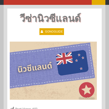
วีซ่านิวซีแลนด์
GONOGUIDE
Post Views:
602