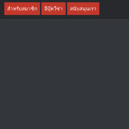
Skip
สำหรับสมาชิก
อีบุ๊ควีซ่า
สนับสนุนเรา
to
content