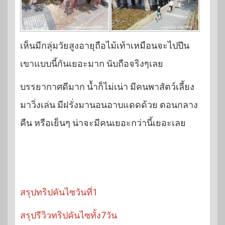
เห็นมีกลุ่มวัยสูงอายุถือไม้เท้าเหมือนจะไปปีน
เขาแบบนี้กันเยอะมาก นับถือจริงๆเลย
บรรยากาศดีมาก น้ำก็ไม่เน่า มีคนพาสัตว์เลี้ยง
มาวิ่งเล่น มีฝรั่งมานอนอาบแดดด้วย ตอนกลาง
คืน หรือเย็นๆ น่าจะมีคนเยอะกว่านี้เยอะเลย
สรุปทริปคันไซวันที่1
สรุปรีวิวทริปคันไซทั้ง7วัน