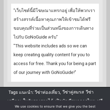
"เว็บไซต์นี้มีโฆษณาแทรกอยู่ เพื่อให้พวกเรา
สร้างสรรค์เนื้อหาคุณภาพให้เข้าชมได้ฟรี
ขอบคุณที่ร่วมเป็นส่วนหนึ่งของการเดินทาง
ไปกับ GoNoGuide ครับ"
"This website includes ads so we can
keep creating quality content for you to
access for free. Thank you for being a part
of our journey with GoNoGuide!"
Tags แนะนำ:
วีซ่าท่องเที่ยว
,
วีซ่าคู่สมรส
,
วีซ่า
เกษียณ
,
ใบรับรองรายได้
,
เปิดบัญชีธนาคารไทย
,
ฟรี
We use cookies to ensure that we give you the best
วีซ่า
,
DTV
,
จดทะเบียนสมรส
,
ขอวีซ่าไทยในลาว