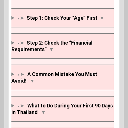
⬩➤
Step 1: Check Your “Age” First
▼
⬩➤
Step 2: Check the “Financial
Requirements”
▼
⬩➤
A Common Mistake You Must
Avoid!
▼
⬩➤
What to Do During Your First 90 Days
in Thailand
▼