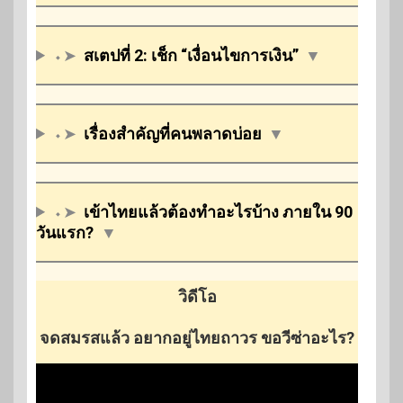
⬩➤
สเตปที่ 2: เช็ก “เงื่อนไขการเงิน”
▼
⬩➤
เรื่องสำคัญที่คนพลาดบ่อย
▼
⬩➤
เข้าไทยแล้วต้องทำอะไรบ้าง ภายใน 90
วันแรก?
▼
วิดีโอ
จดสมรสแล้ว อยากอยู่ไทยถาวร ขอวีซ่าอะไร?