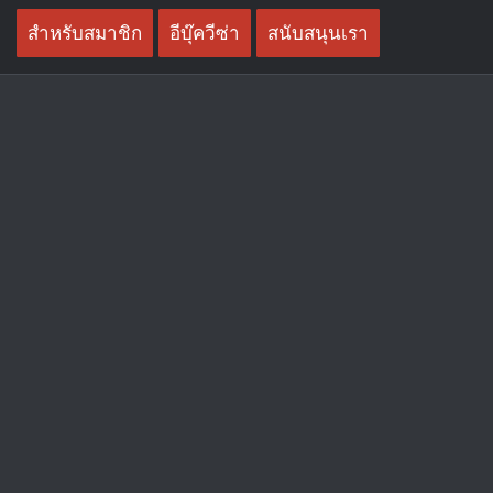
Skip
สำหรับสมาชิก
อีบุ๊ควีซ่า
สนับสนุนเรา
to
content