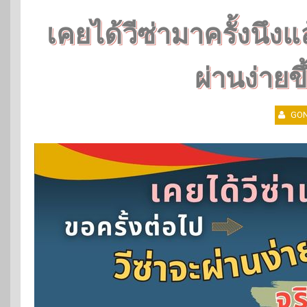
เคยได้วีซ่ามาครั้งนึงแ
ผ่านง่ายขึ
GON