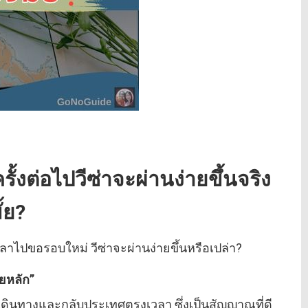
รั้งต่อไปวีซ่าจะผ่านง่ายขึ้นจริง
ั้ย?
เวลาไปขอรอบใหม่ วีซ่าจะผ่านง่ายขึ้นหรือเปล่า?
ัยหลัก”
เดินทางและกลับประเทศตรงเวลา ซึ่งเป็นสัญญาณที่ดี