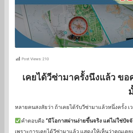
Post Views:
210
เคยได้วีซ่ามาครั้งนึงแล้ว ขอค
ม
หลายคนสงสัยว่า ถ้าเคยได้รับวีซ่ามาแล้วหนึ่งครั้ง 
คำตอบคือ
“มีโอกาสผ่านง่ายขึ้นจริง แต่ไม่ใช่ปัจจ
เพราะการเคยได้วีซ่ามาแล้ว แสดงให้เห็นว่าคุณเคย