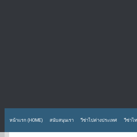
หน้าแรก (HOME)
สนับสนุนเรา
วีซ่าไปต่างประเทศ
วีซ่าไ