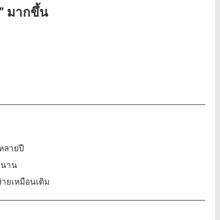
ญ” มากขึ้น
หลายปี
ม่นาน
ง่ายเหมือนเดิม