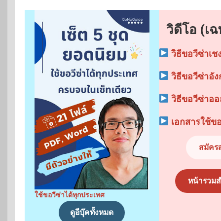
วิดีโอ (เ
วิธีขอวีซ่าเช
วิธีขอวีซ่าอั
วิธีขอวีซ่าอ
เอกสารใช้ขอว
สมัครส
หน้ารวมส
ใช้ขอวีซ่าได้ทุกประเทศ
ดูอีบุ๊คทั้งหมด