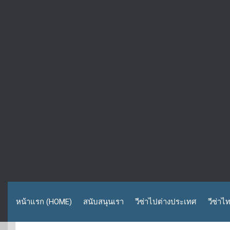
หน้าแรก (HOME)
สนับสนุนเรา
วีซ่าไปต่างประเทศ
วีซ่าไ