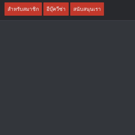
Skip
สำหรับสมาชิก
อีบุ๊ควีซ่า
สนับสนุนเรา
to
content