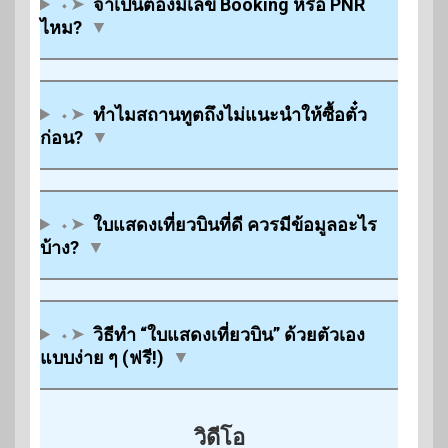
⬩➤
จำเป็นต้องมีเลข Booking หรือ PNR
ไหม?
▼
⬩➤
ทำไมสถานทูตถึงไม่แนะนำให้ซื้อตั๋ว
ก่อน?
▼
⬩➤
ใบแสดงเที่ยวบินที่ดี ควรมีข้อมูลอะไร
บ้าง?
▼
⬩➤
วิธีทำ “ใบแสดงเที่ยวบิน” ด้วยตัวเอง
แบบง่าย ๆ (ฟรี!)
▼
วิดีโอ