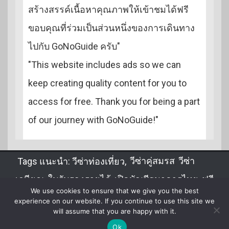
สร้างสรรค์เนื้อหาคุณภาพให้เข้าชมได้ฟรี
ขอบคุณที่ร่วมเป็นส่วนหนึ่งของการเดินทาง
ไปกับ GoNoGuide ครับ"
"This website includes ads so we can
keep creating quality content for you to
access for free. Thank you for being a part
of our journey with GoNoGuide!"
Tags แนะนำ:
วีซ่าท่องเที่ยว
,
วีซ่าคู่สมรส
,
วีซ่า
เกษียณ
,
ใบรับรองรายได้
,
เปิดบัญชีธนาคารไทย
,
ฟรี
We use cookies to ensure that we give you the best
วีซ่า
,
DTV
,
จดทะเบียนสมรส
,
ขอวีซ่าไทยในลาว
experience on our website. If you continue to use this site we
will assume that you are happy with it.
Ok