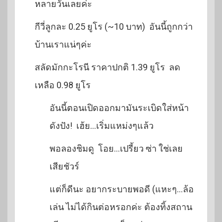
หลายวันเลยค่ะ
กีวี่ลูกละ 0.25 ยูโร (~10 บาท) อันนี้ถูกกว่า
บ้านเราแน่ๆค่ะ
สลัดมักกะโรนี ราคาปกติ 1.39 ยูโร ลด
เหลือ 0.98 ยูโร
อันนี้ตอนเปิดออกมามันระเบิดใส่หน้า
ดังปัง! เฮ้ย…เริ่มแหม่งๆแล้ว
พอลองชิมดู โอย…เปรี้ยว ซ่า ใช่เลย
เสียชัวร์
แต่ก็ดีนะ อยากระบายพอดี (แหะๆ…ล้อ
เล่น ไม่ได้กินต่อหรอกค่ะ ต้องทิ้งสถาน