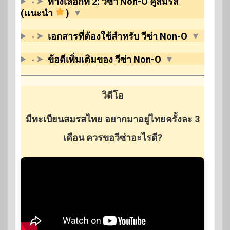
⬩➤
ทางเลือกที่ 2: วีซ่า Non-O คู่สมรส
(แนะนำ
)
▼
⬩➤
เอกสารที่ต้องใช้สำหรับ วีซ่า Non-O
▼
⬩➤
ข้อดีเพิ่มเติมของ วีซ่า Non-O
▼
วิดีโอ
มีทะเบียนสมรสไทย อยากมาอยู่ไทยครั้งละ 3
เดือน ควรขอวีซ่าอะไรดี?