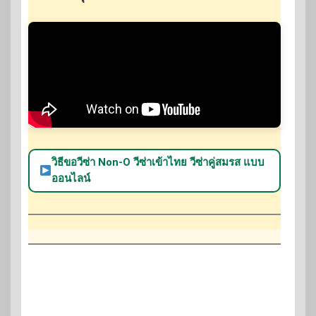
วิธีขอวีซ่า Non-O วีซ่าเข้าไทย วีซ่าคู่สมรส แบบ
ออนไลน์