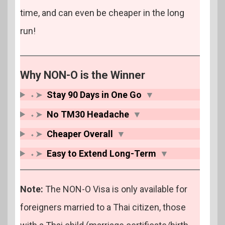
time, and can even be cheaper in the long
run!
Why NON-O is the Winner
⬩➤
Stay 90 Days in One Go
▼
⬩➤
No TM30 Headache
▼
⬩➤
Cheaper Overall
▼
⬩➤
Easy to Extend Long-Term
▼
Note:
The NON-O Visa is only available for
foreigners married to a Thai citizen, those