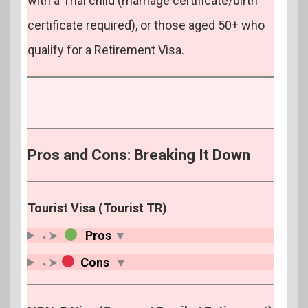
with a Thai child (marriage certificate/birth
certificate required), or those aged 50+ who
qualify for a Retirement Visa.
Pros and Cons: Breaking It Down
Tourist Visa (Tourist TR)
⬩➤
Pros
▼
⬩➤
Cons
▼