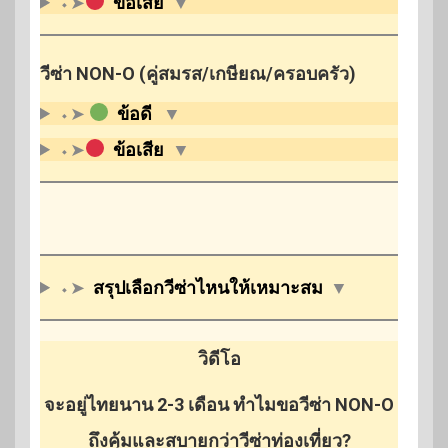
⬩➤
ข้อเสีย
▼
วีซ่า NON-O (คู่สมรส/เกษียณ/ครอบครัว)
⬩➤
ข้อดี
▼
⬩➤
ข้อเสีย
▼
⬩➤
สรุปเลือกวีซ่าไหน
ให้เหมาะสม
▼
วิดีโอ
จะอยู่ไทยนาน 2-3 เดือน ทำไมขอวีซ่า NON-O
ถึงคุ้มและสบายกว่าวีซ่าท่องเที่ยว?