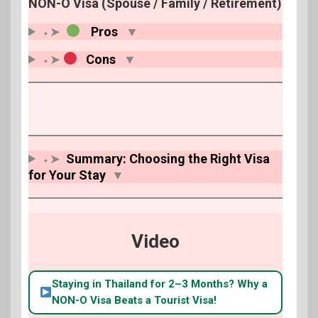
NON-O Visa (Spouse / Family / Retirement)
⬩➤
Pros
▼
⬩➤
Cons
▼
⬩➤
Summary: Choosing the Right Visa
for Your Stay
▼
Video
Staying in Thailand for 2–3 Months? Why a
NON-O Visa Beats a Tourist Visa!