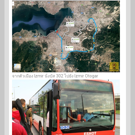
จากตัวเมือง Izmir นั่งบัส 302 ไปยัง Izmir Otogar