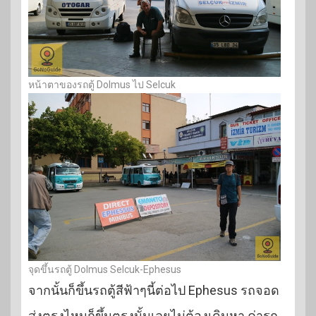
หน้าตาของรถตู้ Dolmus ไป Selcuk
จุดขึ้นรถตู้ Dolmus Selcuk-Ephesus
จากนั้นก็ขึ้นรถตู้สีฟ้าๆนี้ต่อไป Ephesus รถจอด
ส่งตรงไหนก็ขึ้นตรงนั้นเลยไม่ต้องเดินหา ค่ารถ