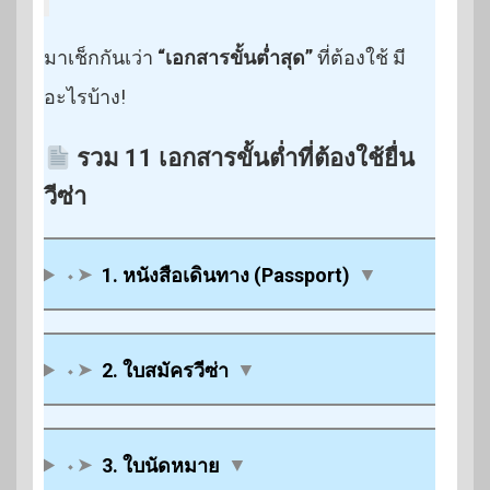
มาเช็กกันเว่า
“เอกสารขั้นต่ำสุด”
ที่ต้องใช้ มี
อะไรบ้าง!
รวม 11 เอกสารขั้นต่ำที่ต้องใช้ยื่น
วีซ่า
⬩➤
1. หนังสือเดินทาง (Passport)
▼
⬩➤
2. ใบสมัครวีซ่า
▼
⬩➤
3. ใบนัดหมาย
▼