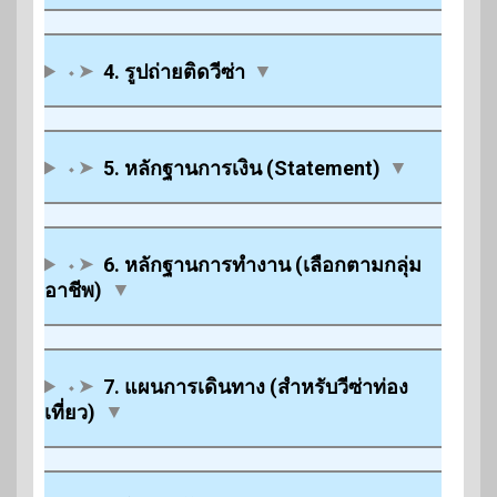
⬩➤
4. รูปถ่ายติดวีซ่า
▼
⬩➤
5. หลักฐานการเงิน (Statement)
▼
⬩➤
6. หลักฐานการทำงาน (เลือกตามกลุ่ม
อาชีพ)
▼
⬩➤
7. แผนการเดินทาง (สำหรับวีซ่าท่อง
เที่ยว)
▼