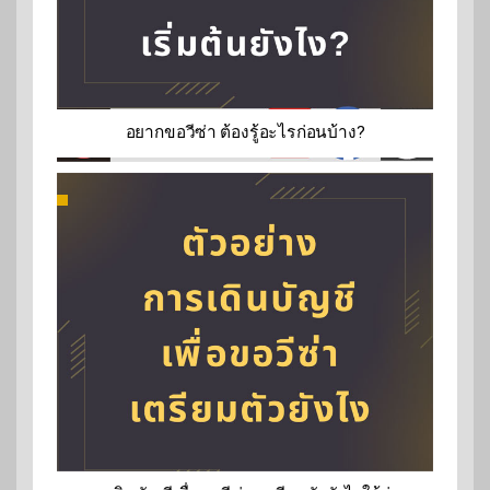
อยากขอวีซ่า ต้องรู้อะไรก่อนบ้าง?