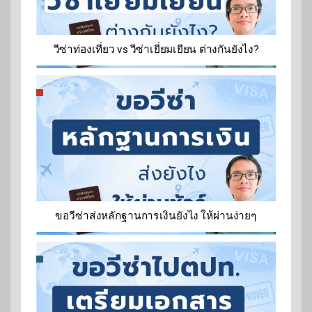
วีซ่าท่องเที่ยว vs วีซ่าเยี่ยมเยียน ต่างกันยังไง?
ขอวีซ่าส่งหลักฐานการเงินยังไง ให้ผ่านง่ายๆ