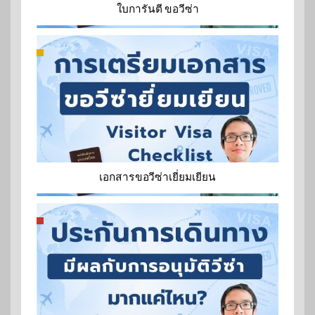
ใบการันตี ขอวีซ่า
เอกสารขอวีซ่าเยี่ยมเยียน